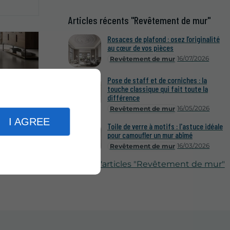
Articles récents "Revêtement de mur"
Rosaces de plafond : osez l’originalité
au cœur de vos pièces
16/07/2026
Revêtement de mur
Pose de staff et de corniches : la
touche classique qui fait toute la
différence
16/05/2026
Revêtement de mur
I AGREE
6/07/2025
Toile de verre à motifs : l'astuce idéale
pour camoufler un mur abîmé
 sans
entes !
16/03/2026
Revêtement de mur
Plus d'articles "Revêtement de mur"