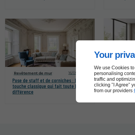
Your priva
We use Cookies to
16/05/2026
personalising conte
Revêtement de mur
Revêtemen
traffic and optimizi
Pose de staff et de corniches : la
Apprenez à 
clicking "I Agree" 
touche classique qui fait toute la
comme un p
from our providers
différence