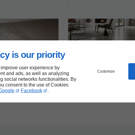
cy is our priority
 improve user experience by
Customize
16/01/2026
1
nt and ads, as well as analyzing
t de mur
Revêtement de mur
ng social networks functionalities. By
poser un enduit décoratif
N’appliquez pas du béton ciré
you consent to the use of Cookies
ro en 5 étapes
connaître ces 5 erreurs fréqu
Google
Facebook
.