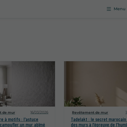
Menu
16/03/2026
t de mur
Revêtement de mur
re à motifs : l'astuce
Tadelakt : le secret marocain
 camoufler un mur abîmé
des murs à l’épreuve de l’humi