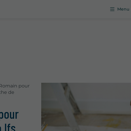
Menu
t Romain pour
che de
 pour
 Ifs