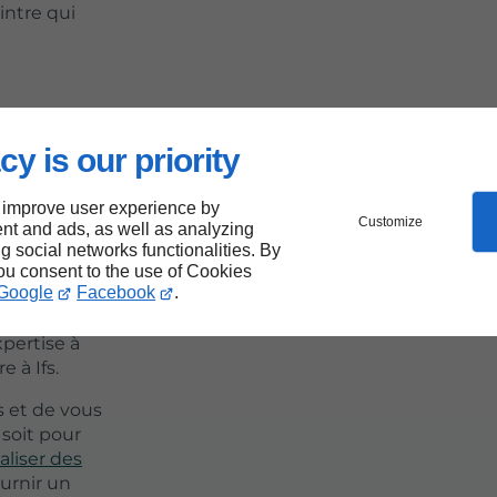
intre qui
e de
cy is our priority
ation
 improve user experience by
Customize
nt and ads, as well as analyzing
ng social networks functionalities. By
you consent to the use of Cookies
Google
Facebook
.
es appel à un
pertise à
 à Ifs.
 et de vous
 soit pour
aliser des
ournir un