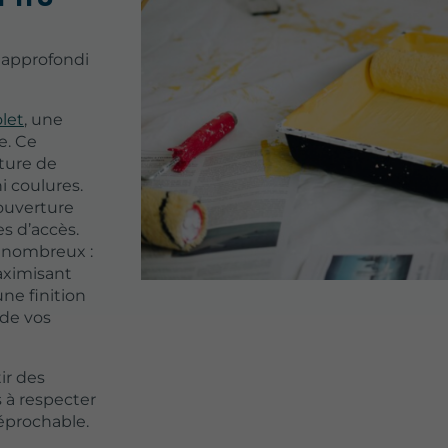
 approfondi
olet
, une
e. Ce
ture de
 coulures.
ouverture
es d’accès.
t nombreux :
aximisant
une finition
 de vos
ir des
 à respecter
réprochable.