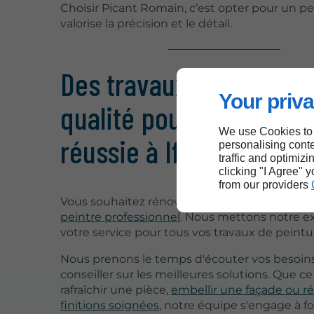
Choisir Picant Romain, c’est opter pour un pe
valorise la précision et le détail.
Des travaux de peintur
Your priva
qualité pour une rénov
We use Cookies to
réussie à Ifs
personalising conte
traffic and optimizi
clicking "I Agree" 
from our providers
Vous souhaitez rénover vos espaces à Ifs, fait
peintre professionnel
. Nous mettons notre ex
votre service pour tous vos travaux de peinture
Nous prenons le temps d'écouter vos besoins
conseiller sur les meilleures solutions. Que ce
rafraîchir une pièce,
embellir une façade ou ré
finitions soignées
, notre équipe s'engage à f