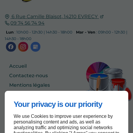
6 Rue Camille Blaisot,
14210
EVRECY
09 74 56 74 94
Lun
: 10h00 - 12h30 | 14h30 - 18h00
Mar - Ven
: 09h00 - 12h30 |
14h30 - 18h00
Accueil
Contactez-nous
Mentions légales
Plan du site
Your privacy is our priority
We use Cookies to improve user experience by
Haut de page
personalising content and ads, as well as
analyzing traffic and optimizing social networks